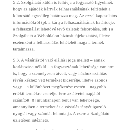
5.2. Szolgáltató külön is felhívja a fogyasztó figyelmét,
hogy az ajándék kártyák felhasználásának feltételeit a
kibocsátó egyedileg határozza meg. Az ezzel kapcsolatos
információkról (pl. a kártya felhasználásának határideje,
a felhasználást lehetõvé tevõ üzletek felsorolása, stb.) a
Szolgáltató a Weboldalon biztosít tájékoztatást, illetve
esetenként a felhasználás feltételeit maga a termék
tartalmazza.
5.3. A vásárlástól való elállási joga mellett – annak
korlátozása nélkül – a fogyasztónak lehetõsége van arra
is, hogy a személyesen átvett, vagy házhoz szállítás
révén kézhez vett terméket kicserélje, illetve azonos,
vagy – a különbözet megfizetése esetén – nagyobb
értékû termékre cserélje. Erre az átvétel napjától
számított [8] munkanapon belül van lehetõsége,
amennyiben a terméket és a vásárlás tényét igazoló
nyugtát vagy számlát felmutatja. A csere a Szolgálató
üzletében intézhetõ.