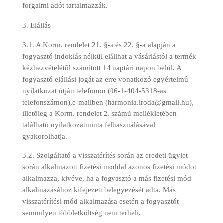
forgalmi adót tartalmazzák.
Elállás
3.1. A Korm. rendelet 21. §-a és 22. §-a alapján a
fogyasztó indoklás nélkül elállhat a vásárlástól a termék
kézhezvételétõl számított 14 naptári napon belül. A
fogyasztó elállási jogát az erre vonatkozó egyértelmû
nyilatkozat útján telefonon (06-1-404-5318-as
telefonszámon),e-mailben (harmonia.iroda@gmail.hu),
illetõleg a Korm. rendelet 2. számú mellékletében
található nyilatkozatminta felhasználásával
gyakorolhatja.
3.2. Szolgáltató a visszatérítés során az eredeti ügylet
során alkalmazott fizetési móddal azonos fizetési módot
alkalmazza, kivéve, ha a fogyasztó a más fizetési mód
alkalmazásához kifejezett belegyezését adta. Más
visszatérítési mód alkalmazása esetén a fogyasztót
semmilyen többletköltség nem terheli.