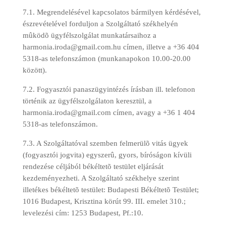
7.1. Megrendelésével kapcsolatos bármilyen kérdésével,
észrevételével forduljon a Szolgáltató székhelyén
mûködõ ügyfélszolgálat munkatársaihoz a
harmonia.iroda@gmail.com.hu címen, illetve a +36 404
5318-as telefonszámon (munkanapokon 10.00-20.00
között).
7.2. Fogyasztói panaszügyintézés írásban ill. telefonon
történik az ügyfélszolgálaton keresztül, a
harmonia.iroda@gmail.com címen, avagy a +36 1 404
5318-as telefonszámon.
7.3. A Szolgáltatóval szemben felmerülõ vitás ügyek
(fogyasztói jogvita) egyszerû, gyors, bíróságon kívüli
rendezése céljából békéltetõ testület eljárását
kezdeményezheti. A Szolgáltató székhelye szerint
illetékes békéltetõ testület: Budapesti Békéltetõ Testület;
1016 Budapest, Krisztina körút 99. III. emelet 310.;
levelezési cím: 1253 Budapest, Pf.:10.