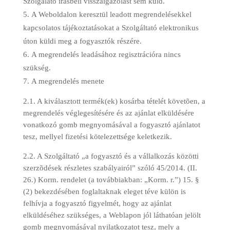
Szolgálató írásbeli visszaigazolást sem küld.
A Weboldalon keresztül leadott megrendelésekkel
kapcsolatos tájékoztatásokat a Szolgáltató elektronikus
úton küldi meg a fogyasztók részére.
A megrendelés leadásához regisztrációra nincs
szükség.
A megrendelés menete
2.1. A kiválasztott termék(ek) kosárba tételét követõen, a
megrendelés véglegesítésére és az ajánlat elküldésére
vonatkozó gomb megnyomásával a fogyasztó ajánlatot
tesz, mellyel fizetési kötelezettsége keletkezik.
2.2. A Szolgáltató „a fogyasztó és a vállalkozás közötti
szerzõdések részletes szabályairól” szóló 45/2014. (II.
26.) Korm. rendelet (a továbbiakban: „Korm. r.”) 15. §
(2) bekezdésében foglaltaknak eleget téve külön is
felhívja a fogyasztó figyelmét, hogy az ajánlat
elküldéséhez szükséges, a Weblapon jól láthatóan jelölt
gomb megnyomásával nyilatkozatot tesz, mely a