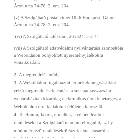
Áron utca 74-78. 2. em. 204.
(v) A Szolgáltató postai címe: 1026 Budapest, Gábor
Áron utca 74-78. 2. em. 204.
(vi) A Szolgáltató adószám: 26132415-2-41
(vii) A Szolgáltató adatvédelmi nyilvántartási azonosítója
a Weboldalon bonyolított nyereményjátékokra
vonatkozóan:
A megrendelés módja
A Weboldalon fogalmazott termékek megvásárlását
célzó megrendelések leadása a senspamasszazs.hu
webáruházban kizárólag elektronikus úton lehetséges, a
Weboldalon erre kialakított felületen keresztül.
Telefonon, faxon, e-mailen, levélben leadott
rendeléseket a Szolgáltató nem tud elfogadni, az ily
módon érkezõ rendelésekrõl/azok elutasításáról a