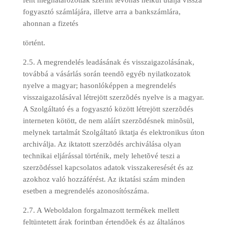
fent meghatározottak szerint levonás nélkül utalja vissza
fogyasztó számlájára, illetve arra a bankszámlára,
ahonnan a fizetés
történt.
2.5. A megrendelés leadásának és visszaigazolásának,
továbbá a vásárlás során teendõ egyéb nyilatkozatok
nyelve a magyar; hasonlóképpen a megrendelés
visszaigazolásával létrejött szerzõdés nyelve is a magyar.
A Szolgáltató és a fogyasztó között létrejött szerzõdés
interneten kötött, de nem aláírt szerzõdésnek minõsül,
melynek tartalmát Szolgáltató iktatja és elektronikus úton
archiválja. Az iktatott szerzõdés archiválása olyan
technikai eljárással történik, mely lehetõvé teszi a
szerzõdéssel kapcsolatos adatok visszakeresését és az
azokhoz való hozzáférést. Az iktatási szám minden
esetben a megrendelés azonosítószáma.
2.7. A Weboldalon forgalmazott termékek mellett
feltüntetett árak forintban értendõek és az általános