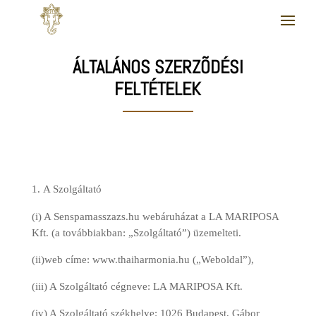
ÁLTALÁNOS SZERZÕDÉSI
FELTÉTELEK
A Szolgáltató
(i) A Senspamasszazs.hu webáruházat a LA MARIPOSA
Kft. (a továbbiakban: „Szolgáltató”) üzemelteti.
(ii)web címe: www.thaiharmonia.hu („Weboldal”),
(iii) A Szolgáltató cégneve: LA MARIPOSA Kft.
(iv) A Szolgáltató székhelye: 1026 Budapest, Gábor