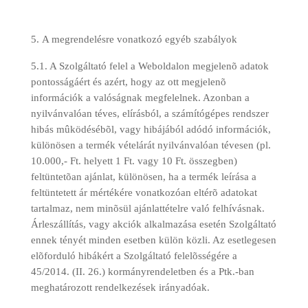
A megrendelésre vonatkozó egyéb szabályok
5.1. A Szolgáltató felel a Weboldalon megjelenõ adatok
pontosságáért és azért, hogy az ott megjelenõ
információk a valóságnak megfelelnek. Azonban a
nyilvánvalóan téves, elírásból, a számítógépes rendszer
hibás mûködésébõl, vagy hibájából adódó információk,
különösen a termék vételárát nyilvánvalóan tévesen (pl.
10.000,- Ft. helyett 1 Ft. vagy 10 Ft. összegben)
feltüntetõan ajánlat, különösen, ha a termék leírása a
feltüntetett ár mértékére vonatkozóan eltérõ adatokat
tartalmaz, nem minõsül ajánlattételre való felhívásnak.
Árleszállítás, vagy akciók alkalmazása esetén Szolgáltató
ennek tényét minden esetben külön közli. Az esetlegesen
elõforduló hibákért a Szolgáltató felelõsségére a
45/2014. (II. 26.) kormányrendeletben és a Ptk.-ban
meghatározott rendelkezések irányadóak.