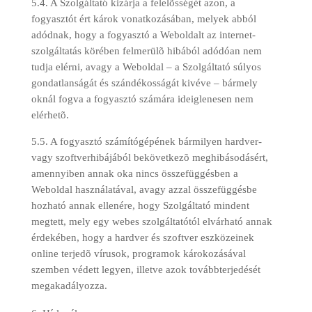
5.4. A Szolgáltató kizárja a felelõsségét azon, a
fogyasztót ért károk vonatkozásában, melyek abból
adódnak, hogy a fogyasztó a Weboldalt az internet-
szolgáltatás körében felmerülõ hibából adódóan nem
tudja elérni, avagy a Weboldal – a Szolgáltató súlyos
gondatlanságát és szándékosságát kivéve – bármely
oknál fogva a fogyasztó számára ideiglenesen nem
elérhetõ.
5.5. A fogyasztó számítógépének bármilyen hardver-
vagy szoftverhibájából bekövetkezõ meghibásodásért,
amennyiben annak oka nincs összefüggésben a
Weboldal használatával, avagy azzal összefüggésbe
hozható annak ellenére, hogy Szolgáltató mindent
megtett, mely egy webes szolgáltatótól elvárható annak
érdekében, hogy a hardver és szoftver eszközeinek
online terjedõ vírusok, programok károkozásával
szemben védett legyen, illetve azok továbbterjedését
megakadályozza.