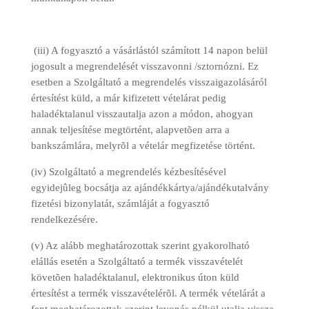
(iii) A fogyasztó a vásárlástól számított 14 napon belül
jogosult a megrendelését visszavonni /sztornózni. Ez
esetben a Szolgáltató a megrendelés visszaigazolásáról
értesítést küld, a már kifizetett vételárat pedig
haladéktalanul visszautalja azon a módon, ahogyan
annak teljesítése megtörtént, alapvetõen arra a
bankszámlára, melyrõl a vételár megfizetése történt.
(iv) Szolgáltató a megrendelés kézbesítésével
egyidejûleg bocsátja az ajándékkártya/ajándékutalvány
fizetési bizonylatát, számláját a fogyasztó
rendelkezésére.
(v) Az alább meghatározottak szerint gyakorolható
elállás esetén a Szolgáltató a termék visszavételét
követõen haladéktalanul, elektronikus úton küld
értesítést a termék visszavételérõl. A termék vételárát a