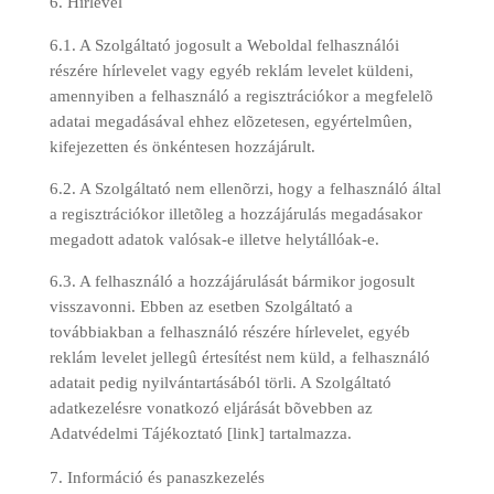
Hírlevél
6.1. A Szolgáltató jogosult a Weboldal felhasználói
részére hírlevelet vagy egyéb reklám levelet küldeni,
amennyiben a felhasználó a regisztrációkor a megfelelõ
adatai megadásával ehhez elõzetesen, egyértelmûen,
kifejezetten és önkéntesen hozzájárult.
6.2. A Szolgáltató nem ellenõrzi, hogy a felhasználó által
a regisztrációkor illetõleg a hozzájárulás megadásakor
megadott adatok valósak-e illetve helytállóak-e.
6.3. A felhasználó a hozzájárulását bármikor jogosult
visszavonni. Ebben az esetben Szolgáltató a
továbbiakban a felhasználó részére hírlevelet, egyéb
reklám levelet jellegû értesítést nem küld, a felhasználó
adatait pedig nyilvántartásából törli. A Szolgáltató
adatkezelésre vonatkozó eljárását bõvebben az
Adatvédelmi Tájékoztató [link] tartalmazza.
Információ és panaszkezelés