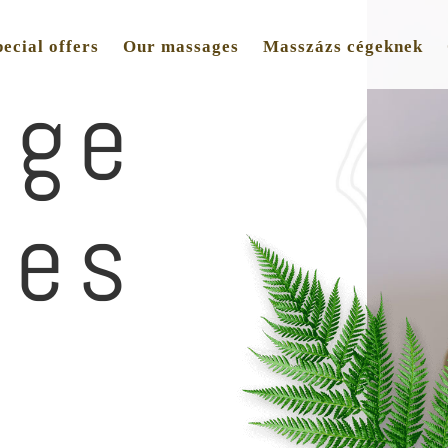
ecial offers
Our massages
Masszázs cégeknek
age
ces