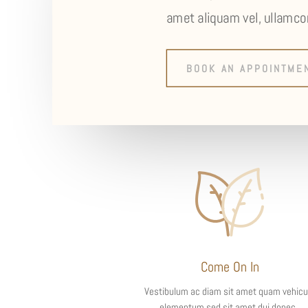
amet aliquam vel, ullamcor
BOOK AN APPOINTME
Come On In
Vestibulum ac diam sit amet quam vehicu
elementum sed sit amet dui donec.