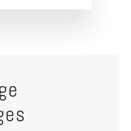
ge
ges