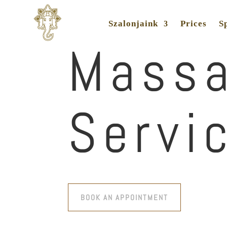
Szalonjaink
Prices
Sp
Mass
Servi
BOOK AN APPOINTMENT