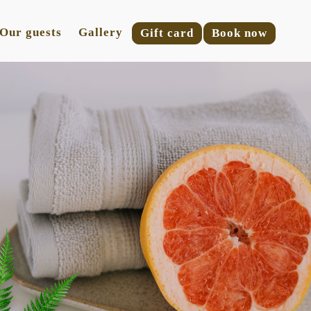
Our guests
Gallery
Gift card
Book now