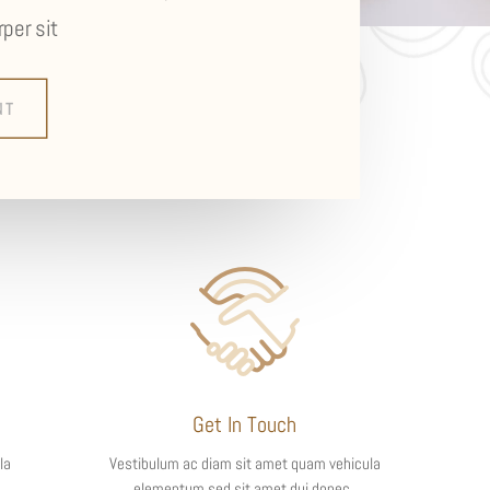
per sit
NT
Get In Touch
la
Vestibulum ac diam sit amet quam vehicula
elementum sed sit amet dui donec.